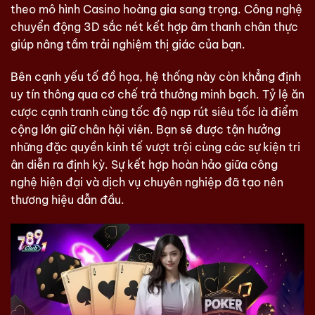
theo mô hình Casino hoàng gia sang trọng. Công nghệ
chuyển động 3D sắc nét kết hợp âm thanh chân thực
giúp nâng tầm trải nghiệm thị giác của bạn.
Bên cạnh yếu tố đồ họa, hệ thống này còn khẳng định
uy tín thông qua cơ chế trả thưởng minh bạch. Tỷ lệ ăn
cược cạnh tranh cùng tốc độ nạp rút siêu tốc là điểm
cộng lớn giữ chân hội viên. Bạn sẽ được tận hưởng
những đặc quyền kinh tế vượt trội cùng các sự kiện tri
ân diễn ra định kỳ. Sự kết hợp hoàn hảo giữa công
nghệ hiện đại và dịch vụ chuyên nghiệp đã tạo nên
thương hiệu dẫn đầu.