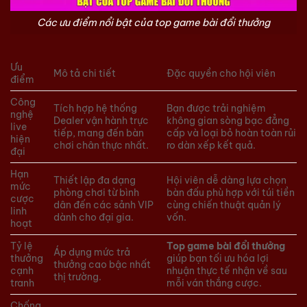
Các ưu điểm nổi bật của top game bài đổi thưởng
Ưu
Mô tả chi tiết
Đặc quyền cho hội viên
điểm
Công
Tích hợp hệ thống
Bạn được trải nghiệm
nghệ
Dealer vận hành trực
không gian sòng bạc đẳng
live
tiếp, mang đến bàn
cấp và loại bỏ hoàn toàn rủi
hiện
chơi chân thực nhất.
ro dàn xếp kết quả.
đại
Hạn
Thiết lập đa dạng
Hội viên dễ dàng lựa chọn
mức
phòng chơi từ bình
bàn đấu phù hợp với túi tiền
cược
dân đến các sảnh VIP
cùng chiến thuật quản lý
linh
dành cho đại gia.
vốn.
hoạt
Tỷ lệ
Top game bài đổi thưởng
Áp dụng mức trả
thưởng
giúp bạn tối ưu hóa lợi
thưởng cao bậc nhất
cạnh
nhuận thực tế nhận về sau
thị trường.
tranh
mỗi ván thắng cược.
Chống