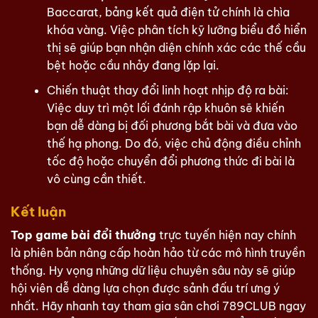
Baccarat, bảng kết quả điện tử chính là chìa
khóa vàng. Việc phân tích kỹ lưỡng biểu đồ hiển
thị sẽ giúp bạn nhận diện chính xác các thế cầu
bệt hoặc cầu nhảy đang lặp lại.
Chiến thuật thay đổi linh hoạt nhịp độ ra bài:
Việc duy trì một lối đánh rập khuôn sẽ khiến
bạn dễ dàng bị đối phương bắt bài và đưa vào
thế hạ phong. Do đó, việc chủ động điều chỉnh
tốc độ hoặc chuyển đổi phương thức đi bài là
vô cùng cần thiết.
Kết luận
Top game bài đổi thưởng
trực tuyến hiện nay chính
là phiên bản nâng cấp hoàn hảo từ các mô hình truyền
thống. Hy vọng những dữ liệu chuyên sâu này sẽ giúp
hội viên dễ dàng lựa chọn được sảnh đấu trí ưng ý
nhất. Hãy nhanh tay tham gia sân chơi 789CLUB ngay