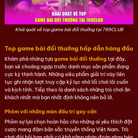
Khái quát về top game bài đổi thưởng tại 789CLUB
Top game bài đổi thưởng hấp dẫn hàng đầu
Khám phá những tựa
game bài đổi thưởng
tại đây,
bạn sẽ choáng ngợp trước danh mục sản phẩm đang
cực kỳ thịnh hành. Những siêu phẩm giải trí này liên
tục ghi nhận lượt truy cập kỷ lục nhờ lối chơi lôi cuốn
và kịch tính. Tiếp theo là danh sách những trò chơi ăn
khách nhất mà bạn nhất định không nên bỏ lỡ.
Phỏm với những màn đấu trí gay cấn
Phỏm sự lựa chọn hoàn hảo cho những ai yêu thích đặt
cược mang đậm bản sắc truyền thống Việt Nam. Trò
chơi đòi hỏi bạn phải có khả năng phán đoán nhạy bén