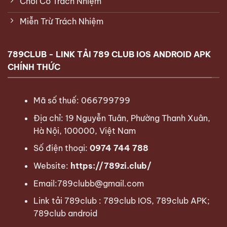
Chơi Có Trách Nhiệm
Miễn Trừ Trách Nhiệm
789CLUB - LINK TẢI 789 CLUB IOS ANDROID APK
CHÍNH THỨC
Mã số thuế: 066799799
Địa chỉ: 19 Nguyễn Tuân, Phường Thanh Xuân,
Hà Nội, 100000, Việt Nam
Số điện thoại:
0974 744 788
Website:
https://789zi.club/
Email:
789clubb@gmail.com
Link tải 789club : 789club IOS, 789club APK;
789club android