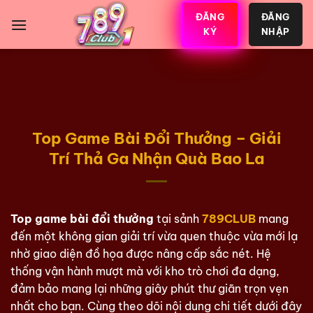
Bỏ
ĐĂNG
ĐĂNG
qua
KÝ
NHẬP
nội
dung
Top Game Bài Đổi Thưởng – Giải
Trí Thả Ga Nhận Quà Bao La
Top game bài đổi thưởng
tại sảnh
789CLUB
mang
đến một không gian giải trí vừa quen thuộc vừa mới lạ
nhờ giao diện đồ họa được nâng cấp sắc nét. Hệ
thống vận hành mượt mà với kho trò chơi đa dạng,
đảm bảo mang lại những giây phút thư giãn trọn vẹn
nhất cho bạn. Cùng theo dõi nội dung chi tiết dưới đây