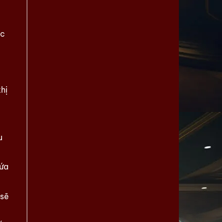
ợc
hị
u
hứa
 sẽ