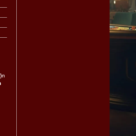
tận
n