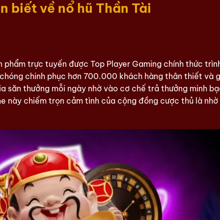
n biết về nổ hũ Thần Tài
n phẩm trực tuyến được Top Player Gaming chính thức trìn
 chóng chinh phục hơn 700.000 khách hàng thân thiết và g
ia săn thưởng mỗi ngày nhờ vào cơ chế trả thưởng minh b
me này chiếm trọn cảm tình của cộng đồng cược thủ là nhờ