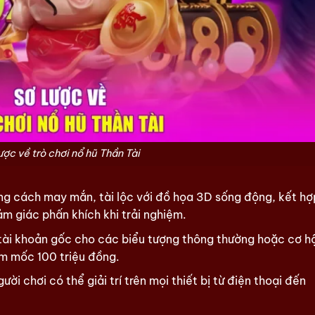
ược về trò chơi nổ hũ Thần Tài
ng cách may mắn, tài lộc với đồ họa 3D sống động, kết hợ
ảm giác phấn khích khi trải nghiệm.
tài khoản gốc cho các biểu tượng thông thường hoặc cơ hộ
ạm mốc 100 triệu đồng.
i chơi có thể giải trí trên mọi thiết bị từ điện thoại đến