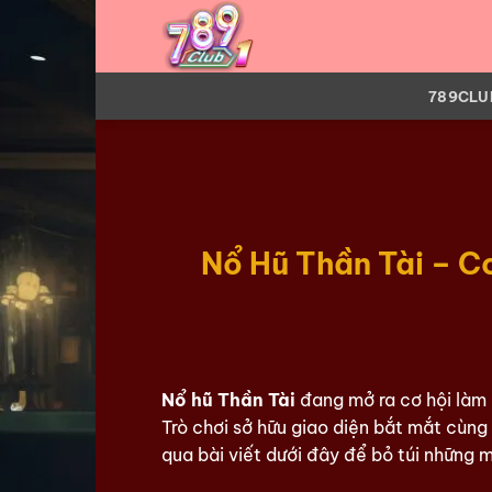
Bỏ
qua
nội
dung
789CLU
Nổ Hũ Thần Tài – C
Nổ hũ Thần Tài
đang mở ra cơ hội làm
Trò chơi sở hữu giao diện bắt mắt cùng 
qua bài viết dưới đây để bỏ túi những 