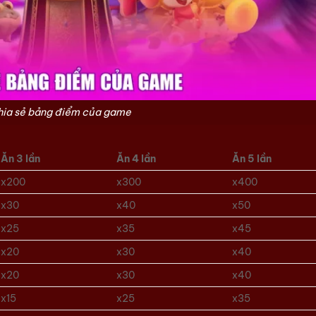
hia sẻ bảng điểm của game
Ăn 3 lần
Ăn 4 lần
Ăn 5 lần
x200
x300
x400
x30
x40
x50
x25
x35
x45
x20
x30
x40
x20
x30
x40
x15
x25
x35