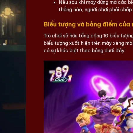
Nếu sau khi máy dừng mà các b
thắng nào, người chơi phải chấp
Biểu tượng và bảng điểm của 
Trò chơi sở hữu tổng cộng 10 biểu tượ
biểu tượng xuất hiện trên máy xèng mà
có sự khác biệt theo bảng dưới đây: