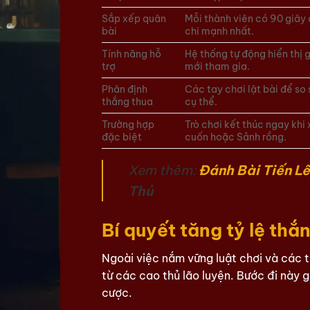
Sắp xếp quân
Mỗi thành viên có 90 giây 
bài
chi mạnh nhất.
Tính năng hỗ
Hệ thống tự động hiển thị 
trợ
mới tham gia.
Phân định
Các tay chơi lật bài để so 
thắng thua
cụ thể.
Trường hợp
Trò chơi kết thúc ngay khi
đặc biệt
cuốn hoặc Sảnh rồng.
Xem thêm:
Đánh Bài Tiến L
Thủ
Bí quyết tăng tỷ lệ thắ
Ngoài việc nắm vững luật chơi và các t
từ các cao thủ lão luyện. Bước đi này 
cược.