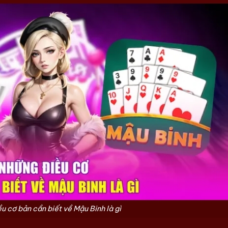
u cơ bản cần biết về Mậu Binh là gì