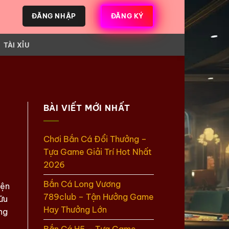
ĐĂNG NHẬP
ĐĂNG KÝ
TÀI XỈU
BÀI VIẾT MỚI NHẤT
Chơi Bắn Cá Đổi Thưởng –
Tựa Game Giải Trí Hot Nhất
2026
Bắn Cá Long Vương
iện
789club – Tận Hưởng Game
ữu
Hay Thưởng Lớn
ng
Bắn Cá H5 – Tựa Game