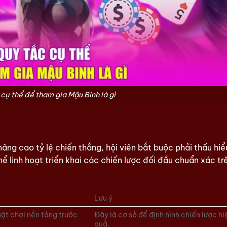
cụ thể để tham gia Mậu Binh là gì
âng cao tỷ lệ chiến thắng, hội viên bắt buộc phải thấu hiể
hể linh hoạt triển khai các chiến lược đối đầu chuẩn xác tr
Lưu ý
uật chơi nền tảng trước
Đây là cơ sở để định hình chiến lược hi
quả.