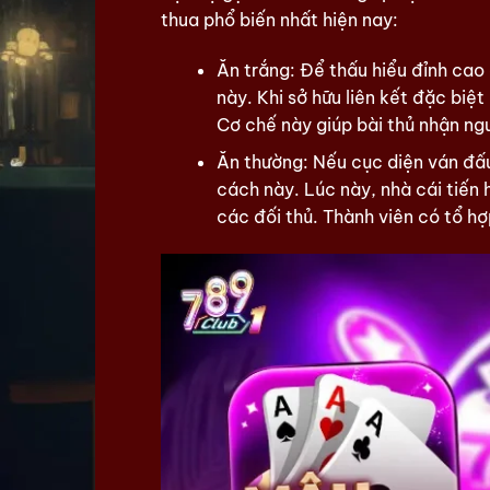
thua phổ biến nhất hiện nay:
Ăn trắng: Để thấu hiểu đỉnh cao
này. Khi sở hữu liên kết đặc biệ
Cơ chế này giúp bài thủ nhận ng
Ăn thường: Nếu cục diện ván đấu
cách này. Lúc này, nhà cái tiến
các đối thủ. Thành viên có tổ hợ