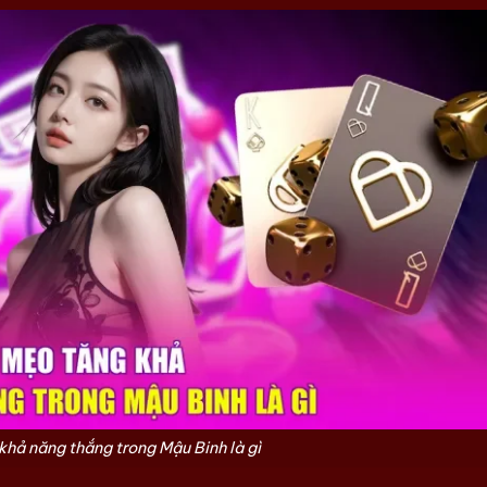
khả năng thắng trong Mậu Binh là gì