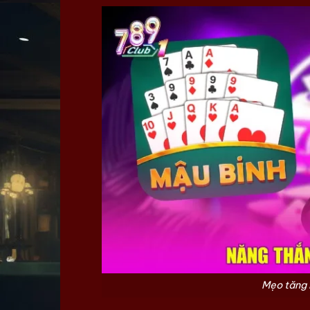
Mẹo tăng 