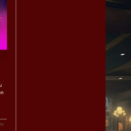
u
ên
ệu