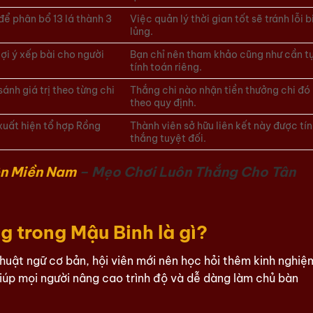
để phân bổ 13 lá thành 3
Việc quản lý thời gian tốt sẽ tránh lỗi b
lủng.
gợi ý xếp bài cho người
Bạn chỉ nên tham khảo cũng như cần t
tính toán riêng.
sánh giá trị theo từng chi
Thắng chi nào nhận tiền thưởng chi đó
theo quy định.
 xuất hiện tổ hợp Rồng
Thành viên sở hữu liên kết này được tí
thắng tuyệt đối.
ên Miền Nam
– Mẹo Chơi Luôn Thắng Cho Tân
ng trong Mậu Binh là gì?
huật ngữ cơ bản, hội viên mới nên học hỏi thêm kinh nghiệ
giúp mọi người nâng cao trình độ và dễ dàng làm chủ bàn