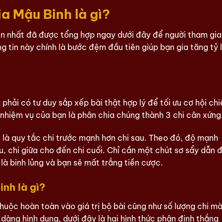
ia Mậu Binh là gì?
iện nhất đã được tổng hợp ngay dưới đây để người tham gia
g tin này chính là bước đệm đầu tiên giúp bạn gia tăng tỷ 
phải có tư duy sắp xếp bài thật hợp lý để tối ưu cơ hội chi
, nhiệm vụ của bạn là phân chia chúng thành 3 chi cân xứng
 là quy tắc chi trước mạnh hơn chi sau. Theo đó, độ mạnh
u, chi giữa cho đến chi cuối. Chỉ cần một chút sơ sẩy dẫn 
 là binh lủng và bạn sẽ mất trắng tiền cược.
nh là gì?
thuộc hoàn toàn vào giá trị bộ bài cũng như số lượng chi m
 dàng hình dung, dưới đây là hai hình thức phân định thắng