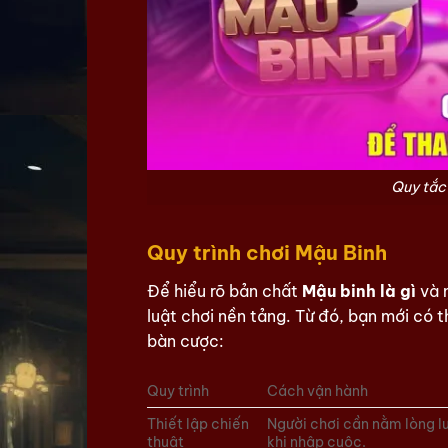
Quy tắc 
Quy trình chơi Mậu Binh
Để hiểu rõ bản chất
Mậu binh là gì
và n
luật chơi nền tảng. Từ đó, bạn mới có t
bàn cược:
Quy trình
Cách vận hành
Thiết lập chiến
Người chơi cần nằm lòng l
thuật
khi nhập cuộc.