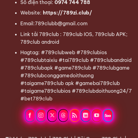
Số điện thoại:
0974 744 788
Website:
https://789zi.club/
Email:
789clubb@gmail.com
Link tải 789club : 789club IOS, 789club APK;
789club android
Hagtag: #789clubweb #789clubios
#789clubtaixiu #tai789club #789clubandroid
#789clubapk #game789club #789clubgame
#789clubconggamedoithuong
#taigame789club apk #gamebai789club
#taigame789clubios #789clubdoithuong24/7
#bet789club