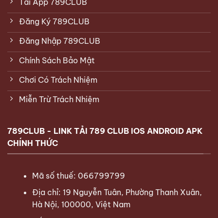
Tải App 789CLUB
Đăng Ký 789CLUB
Đăng Nhập 789CLUB
Chính Sách Bảo Mật
Chơi Có Trách Nhiệm
Miễn Trừ Trách Nhiệm
789CLUB - LINK TẢI 789 CLUB IOS ANDROID APK
CHÍNH THỨC
Mã số thuế: 066799799
Địa chỉ: 19 Nguyễn Tuân, Phường Thanh Xuân,
Hà Nội, 100000, Việt Nam