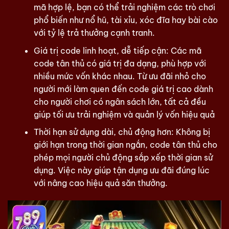
mã hợp lệ, bạn có thể trải nghiệm các trò chơi
phổ biến như nổ hũ, tài xỉu, xóc đĩa hay bài cào
với tỷ lệ trả thưởng cạnh tranh.
Giá trị code linh hoạt, dễ tiếp cận: Các mã
code tân thủ có giá trị đa dạng, phù hợp với
nhiều mức vốn khác nhau. Từ ưu đãi nhỏ cho
người mới làm quen đến code giá trị cao dành
cho người chơi có ngân sách lớn, tất cả đều
giúp tối ưu trải nghiệm và quản lý vốn hiệu quả
Thời hạn sử dụng dài, chủ động hơn: Không bị
giới hạn trong thời gian ngắn, code tân thủ cho
phép mọi người chủ động sắp xếp thời gian sử
dụng. Việc này giúp tận dụng ưu đãi đúng lúc
với nâng cao hiệu quả săn thưởng.