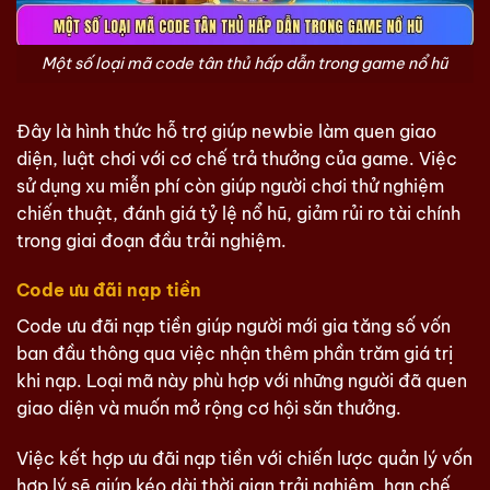
Một số loại mã code tân thủ hấp dẫn trong game nổ hũ
Đây là hình thức hỗ trợ giúp newbie làm quen giao
diện, luật chơi với cơ chế trả thưởng của game. Việc
sử dụng xu miễn phí còn giúp người chơi thử nghiệm
chiến thuật, đánh giá tỷ lệ nổ hũ, giảm rủi ro tài chính
trong giai đoạn đầu trải nghiệm.
Code ưu đãi nạp tiền
Code ưu đãi nạp tiền giúp người mới gia tăng số vốn
ban đầu thông qua việc nhận thêm phần trăm giá trị
khi nạp. Loại mã này phù hợp với những người đã quen
giao diện và muốn mở rộng cơ hội săn thưởng.
Việc kết hợp ưu đãi nạp tiền với chiến lược quản lý vốn
hợp lý sẽ giúp kéo dài thời gian trải nghiệm, hạn chế