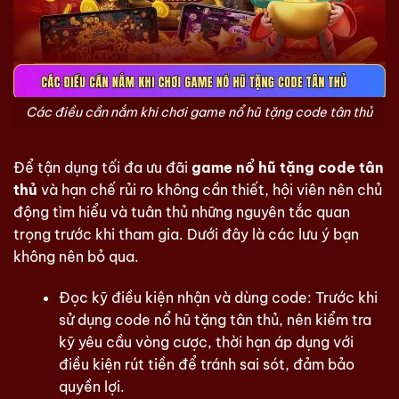
Các điều cần nắm khi chơi game nổ hũ tặng code tân thủ
Để tận dụng tối đa ưu đãi
game nổ hũ tặng code tân
thủ
và hạn chế rủi ro không cần thiết, hội viên nên chủ
động tìm hiểu và tuân thủ những nguyên tắc quan
trọng trước khi tham gia. Dưới đây là các lưu ý bạn
không nên bỏ qua.
Đọc kỹ điều kiện nhận và dùng code: Trước khi
sử dụng code nổ hũ tặng tân thủ, nên kiểm tra
kỹ yêu cầu vòng cược, thời hạn áp dụng với
điều kiện rút tiền để tránh sai sót, đảm bảo
quyền lợi.