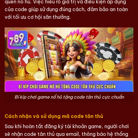
quen nổ hũ. Việc hiểu rõ giá trị và điều kiện áp dụng
của code giúp sử dụng đúng cách, đảm bảo an toàn
với tối ưu cơ hội săn thưởng.
Bí kíp chơi game nổ hũ tặng code tân thủ cực chuẩn
Cách nhận và sử dụng mã code tân thủ
Sau khi hoàn tất đăng ký tài khoản game, người chơi
sẽ nhận code tân thủ qua email, thông báo hệ thống