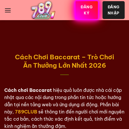
Bỏ
ĐĂNG
ĐĂNG
qua
KÝ
NHẬP
nội
dung
Cách Chơi Baccarat – Trò Chơi
Ăn Thưởng Lớn Nhất 2026
Cách chơi Baccarat
hiệu quả luôn được nhà cái cập
nhật qua các nội dung trong phần tin tức hoặc hướng
dẫn tại nền tảng web và ứng dụng di động. Phần bài
này,
789CLUB
sẻ thông tin đến người chơi mới nguyên
tắc cơ bản, cách thức xác định kết quả, tính điểm và
kinh nghiệm ăn thưởng đậm.