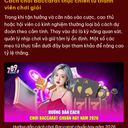
Cách chơi Baccarat thực chiến từ thành
viên chơi giỏi
Trong khi tận hưởng và cân não vào cược, cao thủ
hoặc hội viên có kinh nghiệm thường loại bỏ cách dự
đoán theo cảm tính. Thay vào đó là kỹ năng quan sát,
quản lý nhịp chơi và giữ tâm lý ổn định. Một số các
mẹo từ thực tiễn dưới đây bạn tham khảo để nâng cao
tỷ lệ thắng.
Hướng dẫn cách chơi Baccarat chuẩn hay năm 2026