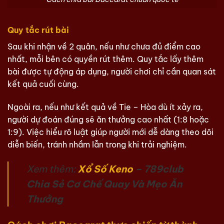
Quy tắc rút bài
Sau khi nhận về 2 quân, nếu như chưa đủ điểm cao
nhất, mỗi bên có quyền rút thêm. Quy tắc lấy thêm
bài được tự động áp dụng, người chơi chỉ cần quan sát
kết quả cuối cùng.
Ngoài ra, nếu như kết quả về Tie – Hòa dù ít xảy ra,
người dự đoán đúng sẽ ăn thưởng cao nhất (1:8 hoặc
1:9). Việc hiểu rõ luật giúp người mới dễ dàng theo dõi
diễn biến, tránh nhầm lẫn trong khi trải nghiệm.
Xem thêm:
Xổ Số Keno
– 789club
Chia Sẻ Cơ Chế Quay Và Mẹo Ăn
Thưởng