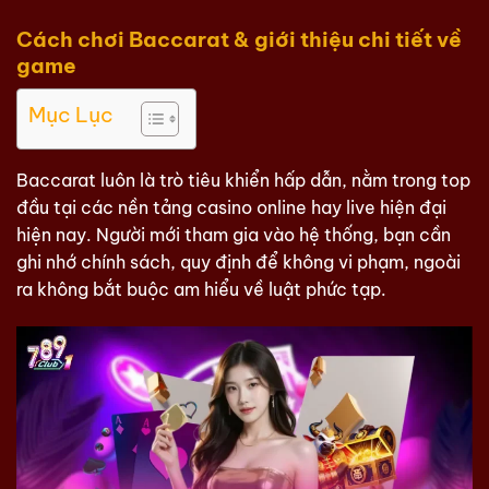
Cách chơi Baccarat & giới thiệu chi tiết về
game
Mục Lục
Baccarat luôn là trò tiêu khiển hấp dẫn, nằm trong top
đầu tại các nền tảng casino online hay live hiện đại
hiện nay. Người mới tham gia vào hệ thống, bạn cần
ghi nhớ chính sách, quy định để không vi phạm, ngoài
ra không bắt buộc am hiểu về luật phức tạp.