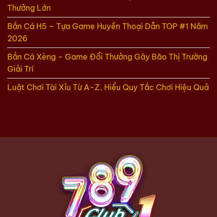
Thưởng Lớn
Bắn Cá H5 – Tựa Game Huyền Thoại Dẫn TOP #1 Năm
2026
Bắn Cá Xèng – Game Đổi Thưởng Gây Bão Thị Trường
Giải Trí
Luật Chơi Tài Xỉu Từ A-Z, Hiểu Quy Tắc Chơi Hiệu Quả