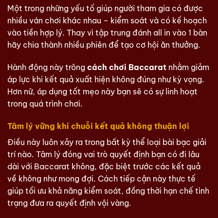
Một trong những yếu tố giúp người tham gia có được
nhiều ván chơi khác nhau – kiểm soát và có kế hoạch
vào tiền hợp lý. Thay vì tập trung đánh all in vào 1 bàn
hãy chia thành nhiều phiên để tạo cơ hội ăn thưởng.
Hành động này trông
cách chơi Baccarat
nhằm giảm
áp lực khi kết quả xuất hiện không đúng như kỳ vọng.
Hơn nữ, áp dụng tốt mẹo này bạn sẽ có sự linh hoạt
trong quá trình chơi.
Tâm lý vững khi chuỗi kết quả không thuận lợi
Điều này luôn xảy ra trong bất kỳ thể loại bài bạc giải
trí nào. Tâm lý đóng vai trò quyết định bạn có đi lâu
dài với Baccarat không, đặc biệt trước các kết quả
về không như mong đợi. Cách tiếp cận này thực tế
giúp tối ưu khả năng kiểm soát, đồng thời hạn chế tình
trạng đưa ra quyết định vội vàng.